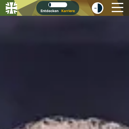
-
+
Entdecken
Karriere