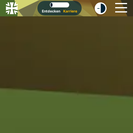
-
+
Entdecken
Karriere