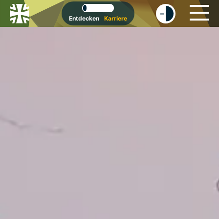
-
+
Entdecken
Karriere