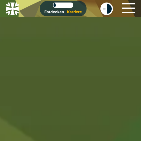
-
+
Entdecken
Karriere