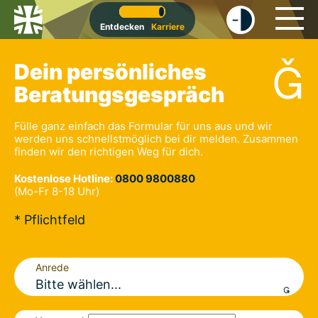
-
+
Entdecken
Karriere

Dein persön­liches
Beratungs­gespräch
Fülle ganz einfach das Formular für uns aus und wir
werden uns schnellstmöglich bei dir melden. Zusammen
finden wir den richtigen Weg für dich.
Kostenlose Hotline:
0800 9800880
(Mo-Fr 8-18 Uhr)
* Pflichtfeld
Anrede
Bitte wählen...
