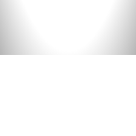
Es ist uns ein Anliegen, deine
Daten zu schützen
Barrierefreiheitserklärung
Datenschutz
Wir nutzen bei dieser Website die unten aufgeführten,
externen Dienste. Diese Dienste können Cookies
Datenschutzeinstellungen
setzen und ihnen wird deine IP-Adresse übermittelt.
Darüber können diese ggf. deine Aktivitäten und deine
Newsletter
Identität im Web bestimmen und nachverfolgen
("Tracking"). Deine Einwilligung dazu kannst du
Impressum
jederzeit widerrufen. Weitere Informationen findest du
in unseren Datenschutzhinweisen.