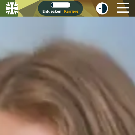
-
+
Entdecken
Karriere