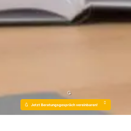
Weiter

zum
Inhalt

Jetzt Beratungsgespräch vereinbaren!
Noch 72 Tage