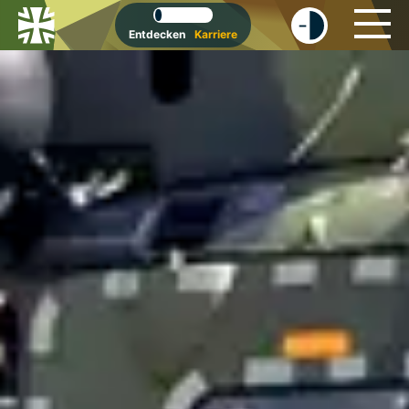
-
+
Entdecken
Karriere