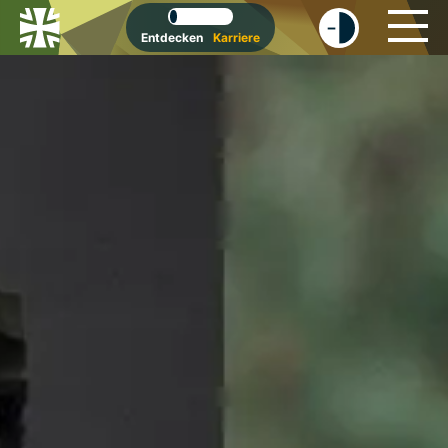
-
+
Entdecken
Karriere