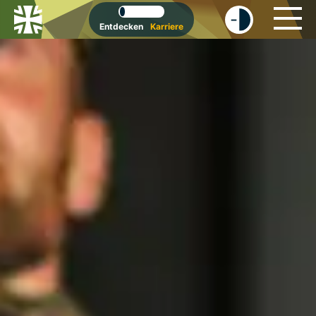
-
+
Entdecken
Karriere