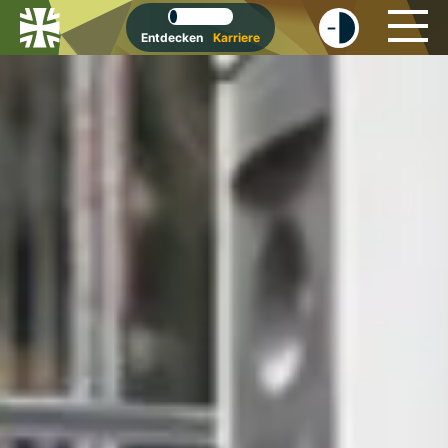
-
+
Entdecken
Karriere