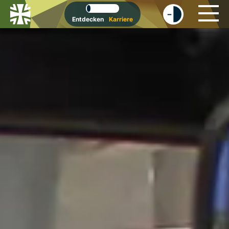
-
+
Entdecken
Karriere